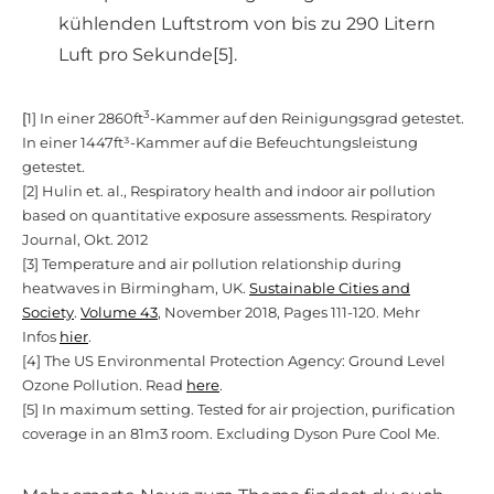
kühlenden Luftstrom von bis zu 290 Litern
Luft pro Sekunde[5].
3
[
1] In einer 2860ft
-Kammer auf den Reinigungsgrad getestet.
In einer 1447ft³-Kammer auf die Befeuchtungsleistung
getestet.
[2] Hulin et. al., Respiratory health and indoor air pollution
based on quantitative exposure assessments. Respiratory
Journal, Okt. 2012
[3] Temperature and air pollution relationship during
heatwaves in Birmingham, UK.
Sustainable Cities and
Society
.
Volume 43
, November 2018, Pages 111-120. Mehr
Infos
hier
.
[4] The US Environmental Protection Agency: Ground Level
Ozone Pollution. Read
here
.
[5] In maximum setting. Tested for air projection, purification
coverage in an 81m3 room. Excluding Dyson Pure Cool Me.