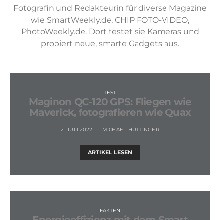
Fotografin und Redakteurin für diverse Magazine
wie SmartWeekly.de, CHIP FOTO-VIDEO,
PhotoWeekly.de. Dort testet sie Kameras und
probiert neue, smarte Gadgets aus.
TEST
Maginon QC-120 GPS: Fliegen wie
Maverick, fotografieren wie Quax
2. JULI 2022
MICHAEL HÜTTINGER
ARTIKEL LESEN
FAKTEN
Energieeffizienz mit dem Smart