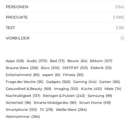
PERSONEN
(164)
PRODUKTE
(1.585)
TEST
(126)
VORBILDER
(1)
Apps
(128)
Audio
(370)
Bad
(73)
Beurer
(64)
Bitkom
(107)
Braune Ware
(256)
Büro
(305)
DNT/FNT
(103)
Elektrik
(113)
Entertainment
(85)
expert
(61)
Fitness
(90)
Frage der Woche
(95)
Gadgets
(926)
Gaming
(144)
Garten
(165)
Gesundheit & Beauty
(169)
Imaging
(100)
Küche
(410)
Miele
(74)
Nachhaltigkeit
(137)
Reinigen & Putzen
(243)
Samsung
(99)
Sicherheit
(96)
Smarte Mobilgeräte
(181)
Smart Home
(519)
Smartphone
(130)
TV
(219)
Weiße Ware
(284)
Wohnzimmer
(394)