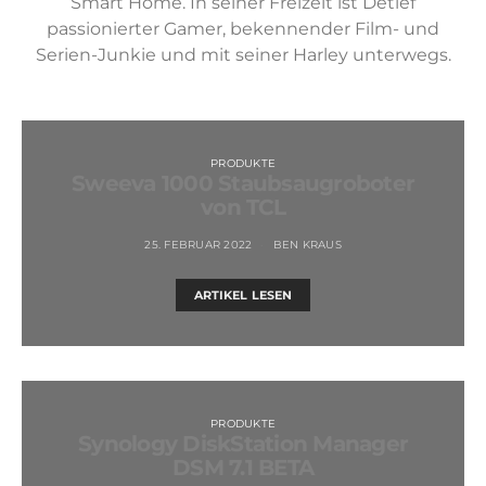
Smart Home. In seiner Freizeit ist Detlef
passionierter Gamer, bekennender Film- und
Serien-Junkie und mit seiner Harley unterwegs.
PRODUKTE
Sweeva 1000 Staubsaugroboter
von TCL
25. FEBRUAR 2022
BEN KRAUS
ARTIKEL LESEN
PRODUKTE
Synology DiskStation Manager
DSM 7.1 BETA