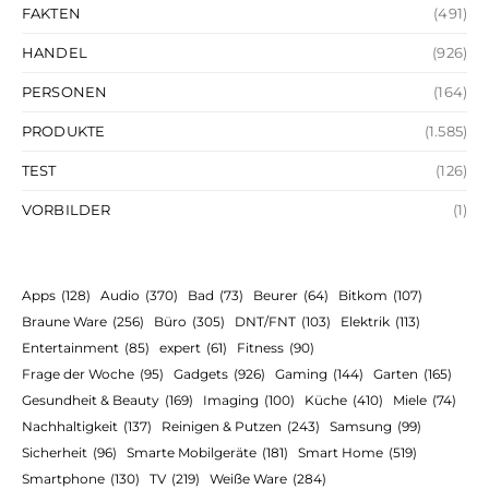
FAKTEN
(491)
HANDEL
(926)
PERSONEN
(164)
PRODUKTE
(1.585)
TEST
(126)
VORBILDER
(1)
Apps
(128)
Audio
(370)
Bad
(73)
Beurer
(64)
Bitkom
(107)
Braune Ware
(256)
Büro
(305)
DNT/FNT
(103)
Elektrik
(113)
Entertainment
(85)
expert
(61)
Fitness
(90)
Frage der Woche
(95)
Gadgets
(926)
Gaming
(144)
Garten
(165)
Gesundheit & Beauty
(169)
Imaging
(100)
Küche
(410)
Miele
(74)
Nachhaltigkeit
(137)
Reinigen & Putzen
(243)
Samsung
(99)
Sicherheit
(96)
Smarte Mobilgeräte
(181)
Smart Home
(519)
Smartphone
(130)
TV
(219)
Weiße Ware
(284)