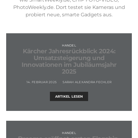
PhotoWeekly.de. Dort testet sie Kameras und
probiert neue, smarte Gadgets aus.
HANDEL
Kärcher Jahresrückblick 2024:
Umsatzsteigerung und
Innovationen im Jubiläumsjahr
2025
14. FEBRUAR 2025
SARAH ALEXANDRA FECHLER
ARTIKEL LESEN
HANDEL