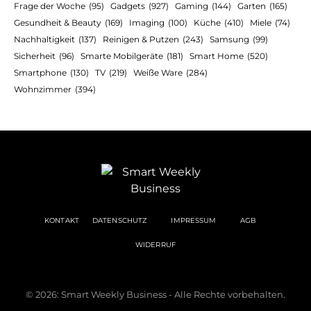
Frage der Woche
(95)
Gadgets
(927)
Gaming
(144)
Garten
(165)
Gesundheit & Beauty
(169)
Imaging
(100)
Küche
(410)
Miele
(74)
Nachhaltigkeit
(137)
Reinigen & Putzen
(243)
Samsung
(99)
Sicherheit
(96)
Smarte Mobilgeräte
(181)
Smart Home
(520)
Smartphone
(130)
TV
(219)
Weiße Ware
(284)
Wohnzimmer
(394)
KONTAKT
DATENSCHUTZ
IMPRESSUM
AGB
WIDERRUF
© 2026: Smart Weekly Business - Alle Rechte vorbehalten.