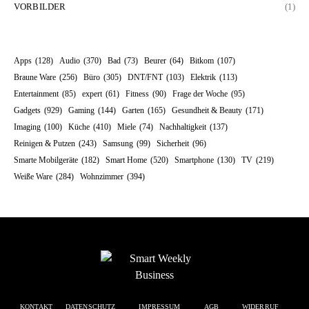
VORBILDER
(1)
Apps
(128)
Audio
(370)
Bad
(73)
Beurer
(64)
Bitkom
(107)
Braune Ware
(256)
Büro
(305)
DNT/FNT
(103)
Elektrik
(113)
Entertainment
(85)
expert
(61)
Fitness
(90)
Frage der Woche
(95)
Gadgets
(929)
Gaming
(144)
Garten
(165)
Gesundheit & Beauty
(171)
Imaging
(100)
Küche
(410)
Miele
(74)
Nachhaltigkeit
(137)
Reinigen & Putzen
(243)
Samsung
(99)
Sicherheit
(96)
Smarte Mobilgeräte
(182)
Smart Home
(520)
Smartphone
(130)
TV
(219)
Weiße Ware
(284)
Wohnzimmer
(394)
KONTAKT
DATENSCHUTZ
IMPRESSUM
AGB
WIDERRUF