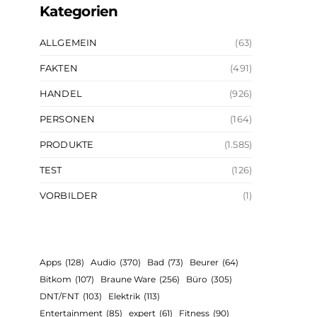
Kategorien
ALLGEMEIN
(63)
FAKTEN
(491)
HANDEL
(926)
PERSONEN
(164)
PRODUKTE
(1.585)
TEST
(126)
VORBILDER
(1)
Apps
(128)
Audio
(370)
Bad
(73)
Beurer
(64)
Bitkom
(107)
Braune Ware
(256)
Büro
(305)
DNT/FNT
(103)
Elektrik
(113)
Entertainment
(85)
expert
(61)
Fitness
(90)