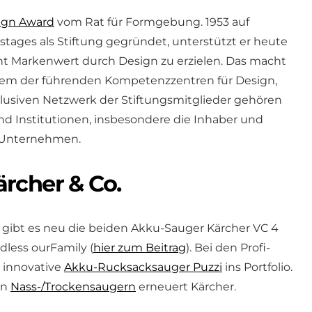
ign Award
vom Rat für Formgebung. 1953 auf
stages als Stiftung gegründet, unterstützt er heute
nt Markenwert durch Design zu erzielen. Das macht
nem der führenden Kompetenzzentren für Design,
lusiven Netzwerk der Stiftungsmitglieder gehören
d Institutionen, insbesondere die Inhaber und
r Unternehmen.
rcher & Co.
gibt es neu die beiden Akku-Sauger Kärcher VC 4
less ourFamily (
hier zum Beitrag
). Bei den Profi-
 innovative
Akku-Rucksacksauger Puzzi
ins Portfolio.
en
Nass-/Trockensaugern
erneuert Kärcher.