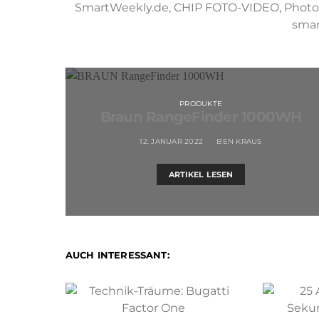
SmartWeekly.de, CHIP FOTO-VIDEO, PhotoWe
smar
PRODUKTE
Braun RangeFinder 1000WH
12. JANUAR 2022
BEN KRAUS
ARTIKEL LESEN
AUCH INTERESSANT: