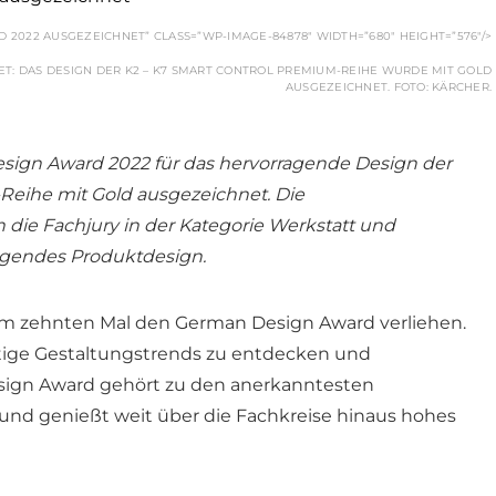
2022 AUSGEZEICHNET” CLASS=”WP-IMAGE-84878″ WIDTH=”680″ HEIGHT=”576″/>
: DAS DESIGN DER K2 – K7 SMART CONTROL PREMIUM-REIHE WURDE MIT GOLD
AUSGEZEICHNET. FOTO: KÄRCHER.
ign Award 2022 für das hervorragende Design der
Reihe mit Gold ausgezeichnet. Die
die Fachjury in der Kategorie Werkstatt und
agendes Produktdesign.
m zehnten Mal den German Design Award verliehen.
artige Gestaltungstrends zu entdecken und
sign Award gehört zu den anerkanntesten
und genießt weit über die Fachkreise hinaus hohes